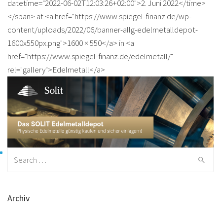
datetime="2022-06-02T12:03:26+02:00">2. Juni 2022</time>
</span> at <a href="https://www.spiegel-finanz.de/wp-
content/uploads/2022/06/banner-allg-edelmetalldepot-
1600x550px.png">1600 × 550</a> in <a
href="https://www.spiegel-finanz.de/edelmetall/"
rel="gallery">Edelmetall</a>
Search for:
Archiv